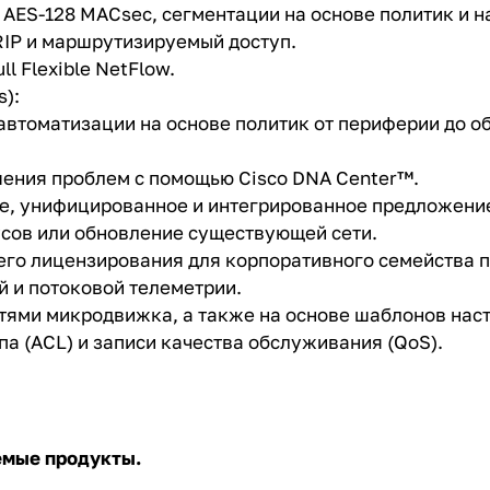
AES-128 MACsec, сегментации на основе политик и 
 RIP и маршрутизируемый доступ.
l Flexible NetFlow.
):
автоматизации на основе политик от периферии до о
шения проблем с помощью Cisco DNA Center™.
сное, унифицированное и интегрированное предложен
сов или обновление существующей сети.
щего лицензирования для корпоративного семейства п
 и потоковой телеметрии.
тями микродвижка, а также на основе шаблонов нас
па (ACL) и записи качества обслуживания (QoS).
емые продукты.