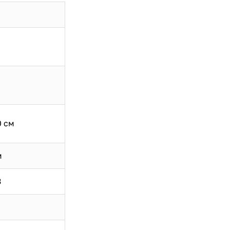
0 см
м
3