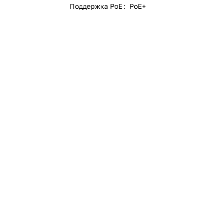
Поддержка PoE
:
PoE+