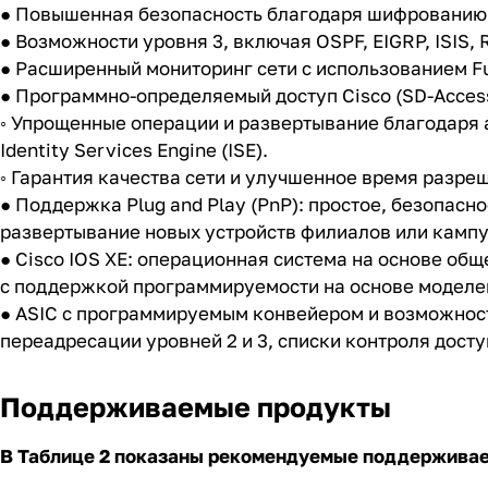
● Повышенная безопасность благодаря шифрованию 
● Возможности уровня 3, включая OSPF, EIGRP, ISIS,
● Расширенный мониторинг сети с использованием Ful
● Программно-определяемый доступ Cisco (SD-Access
◦ Упрощенные операции и развертывание благодаря 
Identity Services Engine (ISE).
◦ Гарантия качества сети и улучшенное время разре
● Поддержка Plug and Play (PnP): простое, безопа
развертывание новых устройств филиалов или кампу
● Cisco IOS XE: операционная система на основе об
с поддержкой программируемости на основе моделей
● ASIC с программируемым конвейером и возможнос
переадресации уровней 2 и 3, списки контроля досту
Поддерживаемые продукты
В Таблице 2 показаны рекомендуемые поддержива