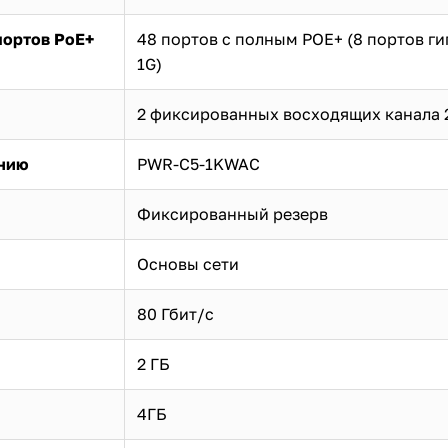
портов PoE+
48 портов с полным POE+ (8 портов ги
1G)
2 фиксированных восходящих канала 
анию
PWR-C5-1KWAC
Фиксированный резерв
Основы сети
80 Гбит/с
2 ГБ
4ГБ