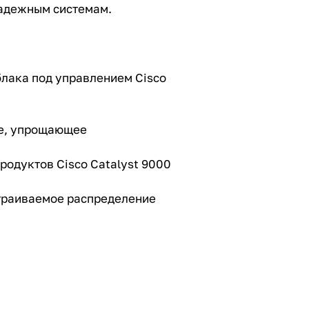
надежным системам.
блака под управлением Cisco
ие, упрощающее
родуктов Cisco Catalyst 9000
траиваемое распределение