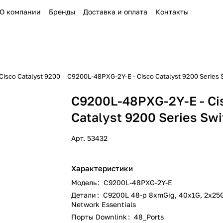
О компании
Бренды
Доставка и оплата
Контакты
isco Catalyst 9200
C9200L-48PXG-2Y-E - Cisco Catalyst 9200 Series 
C9200L-48PXG-2Y-E - Ci
Catalyst 9200 Series Sw
Арт.
53432
Характеристики
Модель
:
C9200L-48PXG-2Y-E
Детали
:
C9200L 48-p 8xmGig, 40x1G, 2x25
Network Essentials
Порты Downlink
:
48_Ports