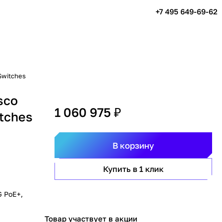
+7 495 649-69-62
Switches
sco
1 060 975 ₽
itches
В корзину
Купить в 1 клик
G PoE+,
Товар участвует в акции