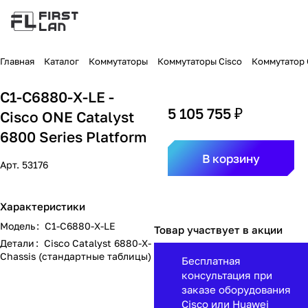
Главная
Каталог
Коммутаторы
Коммутаторы Cisco
Коммутатор C
C1-C6880-X-LE -
5 105 755 ₽
Cisco ONE Catalyst
6800 Series Platform
В корзину
Арт.
53176
Характеристики
Модель
:
C1-C6880-X-LE
Товар участвует в акции
Детали
:
Cisco Catalyst 6880-X-
Chassis (стандартные таблицы)
Бесплатная
консультация при
заказе оборудования
Cisco или Huawei