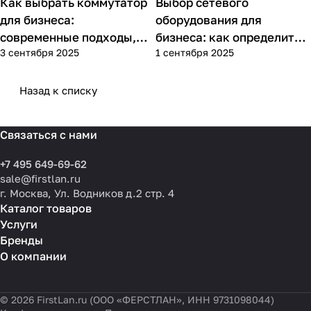
Как выбрать коммутатор
Выбор сетевого
Советы покупателям
Советы покупателям
для бизнеса:
оборудования для
современные подходы,
бизнеса: как определить
3 сентября 2025
1 сентября 2025
практика применения и
потребности компании и
типовые ошибки
выбрать решения для
разных масштабов
Назад к списку
Связаться с нами
+7 495 649-69-62
sale@firstlan.ru
г. Москва, Ул. Водников д.2 стр. 4
Каталог товаров
Услуги
Бренды
О компании
© 2026 FirstLan.ru (ООО «ФЕРСТЛАН», ИНН 9731098044)