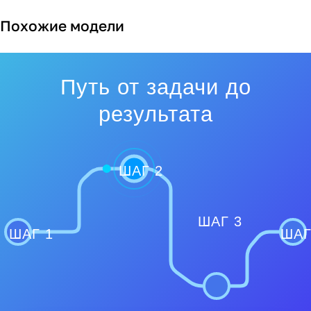
Похожие модели
Путь от задачи до
результата
ШАГ 2
ШАГ 3
ШАГ 1
ШАГ