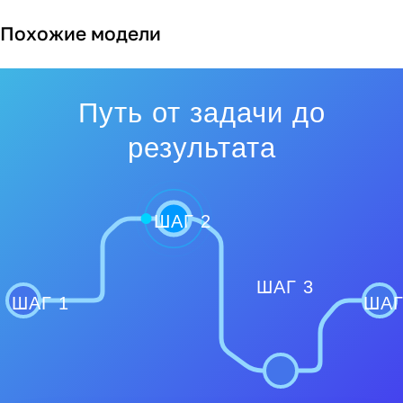
Похожие модели
Путь от задачи до
результата
ШАГ 2
ШАГ 3
ШАГ 1
ШАГ