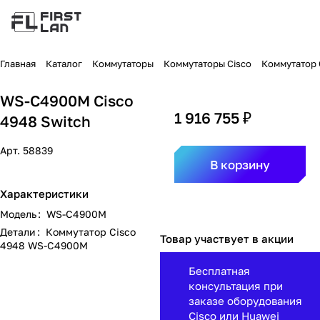
Главная
Каталог
Коммутаторы
Коммутаторы Cisco
Коммутатор C
WS-C4900M Cisco
1 916 755 ₽
4948 Switch
Арт.
58839
В корзину
Характеристики
Модель
:
WS-C4900M
Детали
:
Коммутатор Cisco
Товар участвует в акции
4948 WS-C4900M
Бесплатная
консультация при
заказе оборудования
Cisco или Huawei