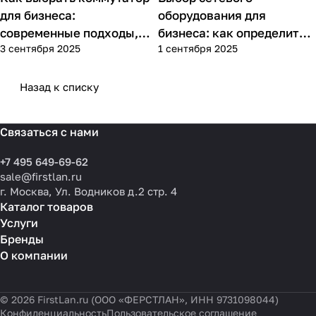
для бизнеса:
оборудования для
современные подходы,
бизнеса: как определить
3 сентября 2025
1 сентября 2025
практика применения и
потребности компании и
типовые ошибки
выбрать решения для
разных масштабов
Назад к списку
Связаться с нами
+7 495 649-69-62
sale@firstlan.ru
г. Москва, Ул. Водников д.2 стр. 4
Каталог товаров
Услуги
Бренды
О компании
© 2026 FirstLan.ru (ООО «ФЕРСТЛАН», ИНН 9731098044)
Конфиденциальность
Пользовательское соглашение