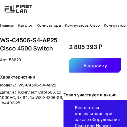
Главная
Каталог
Коммутаторы
Коммутаторы Cisco
Коммутатор C
WS-C4506-S4-AP25
2 805 393 ₽
Cisco 4500 Switch
Арт.
58823
В корзину
Характеристики
Модель
:
WS-C4506-S4-AP25
Детали
:
Комплект Cat4506, 1x
Товар участвует в акции
1000AC, 1x S4, 1x WS-X4306-GB,
1x4402-25
Бесплатная
консультация при
заказе оборудования
Cisco или Huawei