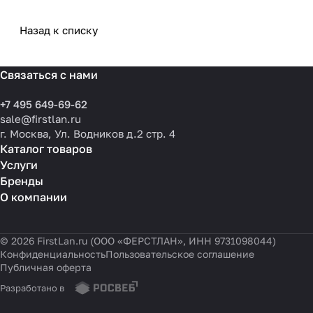
3 сентября 2025
1 сентября 2025
практика применения и
потребности компании и
типовые ошибки
выбрать решения для
разных масштабов
Назад к списку
Связаться с нами
+7 495 649-69-62
sale@firstlan.ru
г. Москва, Ул. Водников д.2 стр. 4
Каталог товаров
Услуги
Бренды
О компании
© 2026 FirstLan.ru (ООО «ФЕРСТЛАН», ИНН 9731098044)
Конфиденциальность
Пользовательское соглашение
Публичная оферта
Разработано в