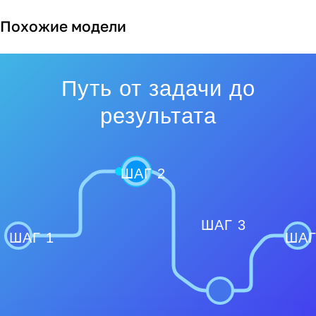
Похожие модели
Путь от задачи до
результата
ШАГ 2
ШАГ 3
ШАГ 1
ШАГ