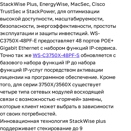
функций, таких как технология Cisco
StackWise Plus, EnergyWise, MacSec, Cisco
TrustSec и StackPower, для оптимизации
высокой доступности, масштабируемости,
безопасности, энергоэффективности, простоты
эксплуатации и защиты инвестиций. WS-
C3750X-48PF-E предоставляет 48 портов POE+
Gigabit Ethernet с набором функций IP-сервиса.
Точно так же
WS-C3750X-48PF-S
обновляется с
базового набора функций IP до набора
функций IP-услуг посредством активации
лицензии на программное обеспечение. Кроме
того, для серии 3750X/3560X существует
четыре типа сетевых модулей восходящей
связи с возможностью «горячей» замены,
которые клиент может выбрать в зависимости
от своих потребностей.
Инновационная технология StackWise plus