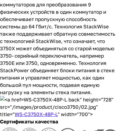
поддерживает стекирование до 9
коммутаторов для преобразования 9
физических устройств в один коммутатор и
обеспечивает пропускную способность
системы до 64 Гбит/с. Технология StackWise
также поддерживает обратную совместимость
с технологией StackWise, что означает, что
3750X может объединяться со старой моделью
3750- серийный переключатель, например
3750E или 3750, одновременно. Технология
StackPower объединяет блоки питания в стеке
питания и управляет мощностью, как один
большой пул мощности, подавая единую
нагрузку на элементы стека питания.
WS-C3750X-48P-L back" height="728"
src="/images/product/cisco3750/02.jpg"
title="
WS-C3750X-48P-L
" width="700">
Сертификаты качества