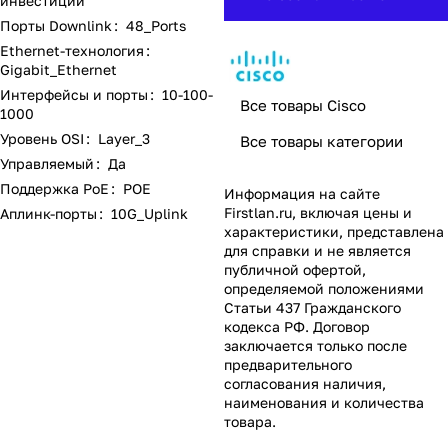
инвестиций
Порты Downlink
:
48_Ports
Ethernet-технология
:
Gigabit_Ethernet
Интерфейсы и порты
:
10-100-
Все товары Cisco
1000
Уровень OSI
:
Layer_3
Все товары категории
Управляемый
:
Да
Поддержка PoE
:
POE
Информация на сайте
Firstlan.ru
, включая цены и
Аплинк-порты
:
10G_Uplink
характеристики, представлена
для справки и не является
публичной офертой,
определяемой положениями
Статьи 437 Гражданского
кодекса РФ. Договор
заключается только после
предварительного
согласования наличия,
наименования и количества
товара.