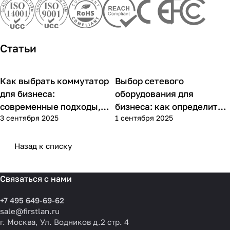
Статьи
Как выбрать коммутатор
Выбор сетевого
Советы покупателям
Советы покупателям
для бизнеса:
оборудования для
современные подходы,
бизнеса: как определить
3 сентября 2025
1 сентября 2025
практика применения и
потребности компании и
типовые ошибки
выбрать решения для
разных масштабов
Назад к списку
Связаться с нами
+7 495 649-69-62
sale@firstlan.ru