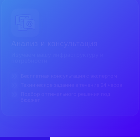
Поставка и гарантии
Поставляем только оригинальное
оборудование
Прямые поставки от официальных
дистрибьюторов
Полная гарантия производителя
Доставка по всей России в кратчайшие
сроки