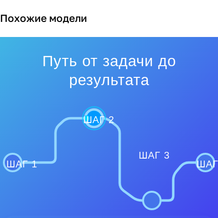
Похожие модели
Путь от задачи до
результата
ШАГ 2
ШАГ 3
ШАГ 1
ШАГ