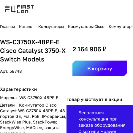
Главная
Каталог
Коммутаторы
Коммутаторы Cisco
Коммутатор C
WS-C3750X-48PF-E
2 164 906 ₽
Cisco Catalyst 3750-X
Switch Models
В корзину
Арт.
58748
Характеристики
Модель
:
WS-C3750X-48PF-E
Товар участвует в акции
Детали
:
Коммутатор Cisco
Catalyst WS-C3750X-48PF-E, 48
Бесплатная
портов GE, Full PoE, IP-сервисы,
консультация при
StackWise Plus, StackPower,
заказе оборудования
EnergyWise, MACsec, защита
Cisco или Huawei