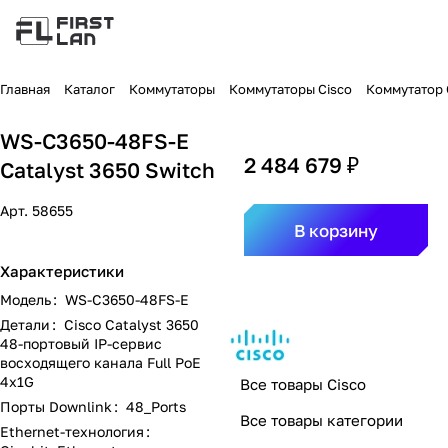
Главная
Каталог
Коммутаторы
Коммутаторы Cisco
Коммутатор C
WS-C3650-48FS-E
2 484 679 ₽
Catalyst 3650 Switch
Арт.
58655
В корзину
Характеристики
Модель
:
WS-C3650-48FS-E
Детали
:
Cisco Catalyst 3650
48-портовый IP-сервис
восходящего канала Full PoE
4x1G
Все товары Cisco
Порты Downlink
:
48_Ports
Все товары категории
Ethernet-технология
: