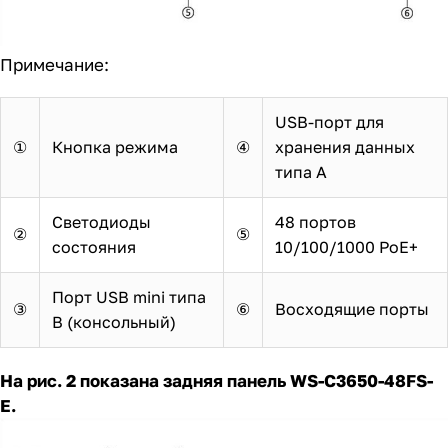
Примечание:
USB-порт для
①
Кнопка режима
④
хранения данных
типа A
Светодиоды
48 портов
②
⑤
состояния
10/100/1000 PoE+
Порт USB mini типа
③
⑥
Восходящие порты
B (консольный)
На рис. 2 показана задняя панель WS-C3650-48FS-
E.