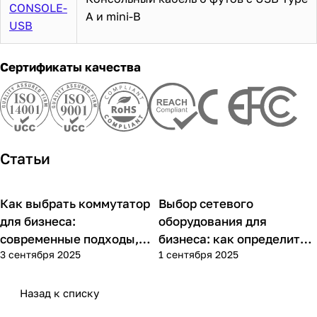
CONSOLE-
A и mini-B
USB
Сертификаты качества
Статьи
Как выбрать коммутатор
Выбор сетевого
Советы покупателям
Советы покупателям
для бизнеса:
оборудования для
современные подходы,
бизнеса: как определить
3 сентября 2025
1 сентября 2025
практика применения и
потребности компании и
типовые ошибки
выбрать решения для
разных масштабов
Назад к списку