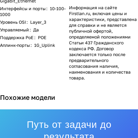
Gigabit_Ethernet
Информация на сайте
Интерфейсы и порты
:
10-100-
Firstlan.ru
, включая цены и
1000
характеристики, представлена
Уровень OSI
:
Layer_3
для справки и не является
Управляемый
:
Да
публичной офертой,
определяемой положениями
Поддержка PoE
:
POE
Статьи 437 Гражданского
Аплинк-порты
:
1G_Uplink
кодекса РФ. Договор
заключается только после
предварительного
согласования наличия,
наименования и количества
товара.
Похожие модели
Путь от задачи до
результата