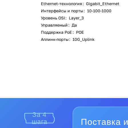
Ethernet-технология
:
Gigabit_Ethernet
Интерфейсы и порты
:
10-100-1000
Уровень OSI
:
Layer_3
Управляемый
:
Да
Поддержка PoE
:
POE
Аплинк-порты
:
10G_Uplink
За 4
Поставка и
шага