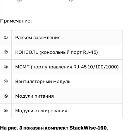
Примечание:
①
Разъем заземления
②
КОНСОЛЬ (консольный порт RJ-45)
③
MGMT (порт управления RJ-45 10/100/1000)
④
Вентиляторный модуль
⑤
Модули питания
⑥
Модули стекирования
На рис. 3 показан комплект StackWise-160.