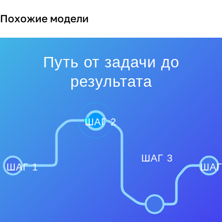
Похожие модели
Путь от задачи до
результата
ШАГ 2
ШАГ 3
ШАГ 1
ШАГ