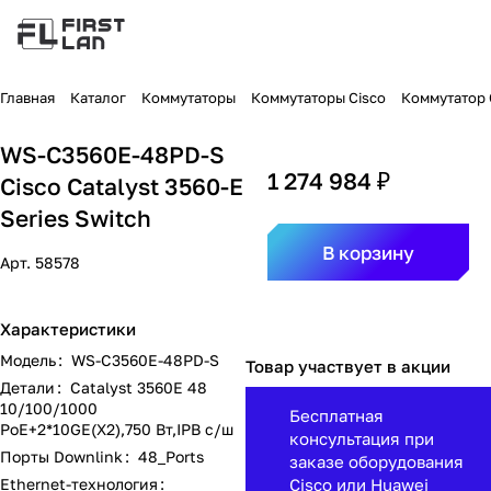
Главная
Каталог
Коммутаторы
Коммутаторы Cisco
Коммутатор C
WS-C3560E-48PD-S
1 274 984 ₽
Cisco Catalyst 3560-E
Series Switch
В корзину
Арт.
58578
Характеристики
Модель
:
WS-C3560E-48PD-S
Товар участвует в акции
Детали
:
Catalyst 3560E 48
10/100/1000
Бесплатная
PoE+2*10GE(X2),750 Вт,IPB с/ш
консультация при
Порты Downlink
:
48_Ports
заказе оборудования
Ethernet-технология
:
Cisco или Huawei