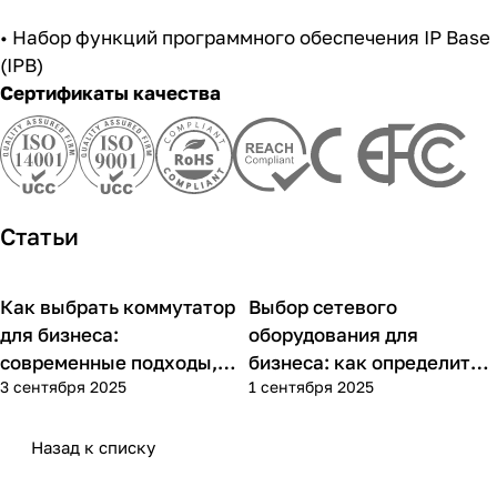
• Набор функций программного обеспечения IP Base
(IPB)
Сертификаты качества
Статьи
Как выбрать коммутатор
Выбор сетевого
Советы покупателям
Советы покупателям
для бизнеса:
оборудования для
современные подходы,
бизнеса: как определить
3 сентября 2025
1 сентября 2025
практика применения и
потребности компании и
типовые ошибки
выбрать решения для
разных масштабов
Назад к списку