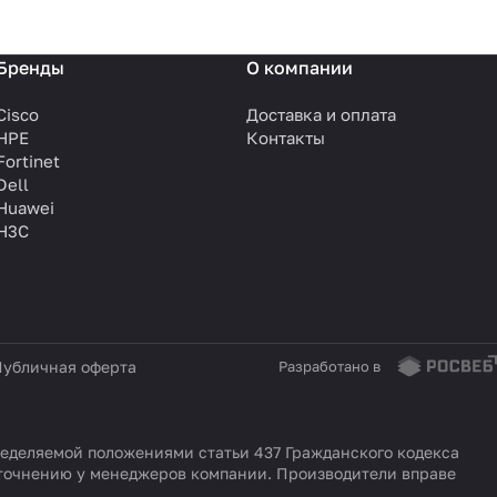
Бренды
О компании
Cisco
Доставка и оплата
HPE
Контакты
Fortinet
Dell
Huawei
H3C
убличная оферта
Разработано в
еделяемой положениями статьи 437 Гражданского кодекса
уточнению у менеджеров компании. Производители вправе