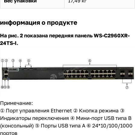
Вес упаковки
17,49 кг
информация о продукте
На рис. 2 показана передняя панель WS-C2960XR-
24TS-I.
Примечание:
① Порт управления Ethernet ② Кнопка режима ③
Индикаторы переключения ④ Мини-порт USB типа B
(консольный) ⑤ Порты USB типа A ⑥ 24*10/100/1000
портов