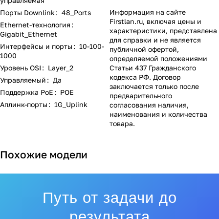
управляемая
Информация на сайте
Порты Downlink
:
48_Ports
Firstlan.ru
, включая цены и
Ethernet-технология
:
характеристики, представлена
Gigabit_Ethernet
для справки и не является
Интерфейсы и порты
:
10-100-
публичной офертой,
1000
определяемой положениями
Статьи 437 Гражданского
Уровень OSI
:
Layer_2
кодекса РФ. Договор
Управляемый
:
Да
заключается только после
Поддержка PoE
:
POE
предварительного
Аплинк-порты
:
1G_Uplink
согласования наличия,
наименования и количества
товара.
Похожие модели
Путь от задачи до
результата