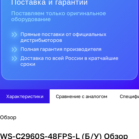
Поставка и гарантии
Поставляем только оригинальное
оборудование
Прямые поставки от официальных
дистрибьюторов
Полная гарантия производителя
Доставка по всей России в кратчайшие
сроки
Характеристики
Сравнение с аналогом
Специф
Обзор
WS-C2960S-48FPS-L (Б/У) Обзор