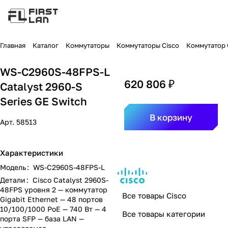
Главная
Каталог
Коммутаторы
Коммутаторы Cisco
Коммутатор C
WS-C2960S-48FPS-L
620 806 ₽
Catalyst 2960-S
Series GE Switch
В корзину
Арт.
58513
Характеристики
Модель
:
WS-C2960S-48FPS-L
Детали
:
Cisco Catalyst 2960S-
48FPS уровня 2 — коммутатор
Все товары Cisco
Gigabit Ethernet — 48 портов
10/100/1000 PoE — 740 Вт — 4
Все товары категории
порта SFP — база LAN —