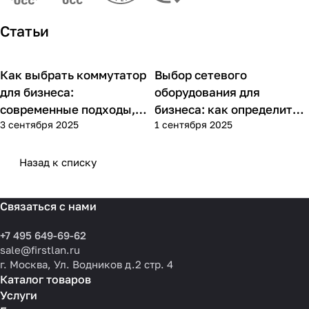
Статьи
Как выбрать коммутатор
Выбор сетевого
Советы покупателям
Советы покупателям
для бизнеса:
оборудования для
современные подходы,
бизнеса: как определить
3 сентября 2025
1 сентября 2025
практика применения и
потребности компании и
типовые ошибки
выбрать решения для
разных масштабов
Назад к списку
Связаться с нами
+7 495 649-69-62
sale@firstlan.ru
г. Москва, Ул. Водников д.2 стр. 4
Каталог товаров
Услуги