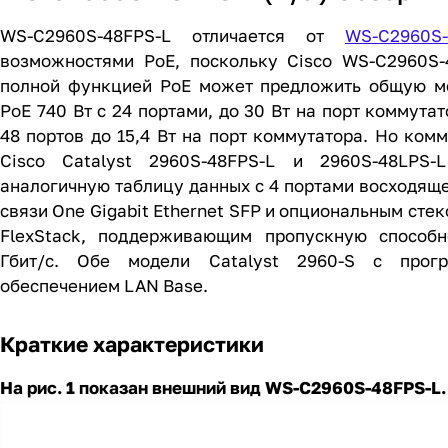
WS-C2960S-48FPS-L отличается от
WS-C2960S-
возможностями PoE, поскольку Cisco WS-C2960S-
полной функцией PoE может предложить общую м
PoE 740 Вт с 24 портами, до 30 Вт на порт коммутат
48 портов до 15,4 Вт на порт коммутатора. Но ком
Cisco Catalyst 2960S-48FPS-L и 2960S-48LPS-
аналогичную таблицу данных с 4 портами восходящ
связи One Gigabit Ethernet SFP и опциональным стек
FlexStack, поддерживающим пропускную способн
Гбит/с. Обе модели Catalyst 2960-S с прог
обеспечением LAN Base.
Краткие характеристики
На рис. 1 показан внешний вид WS-C2960S-48FPS-L.