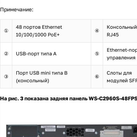
Примечание:
48 портов Ethernet
Консольный
①
④
10/100/1000 PoE+
RJ45
Ethernet-по
②
USB-порт типа А
⑤
управления
Порт USB mini типа B
Слоты для
③
⑥
(консольный)
модулей SF
На рис. 3 показана задняя панель WS-C2960S-48FPS