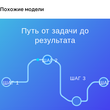
Похожие модели
Путь от задачи до
результата
ШАГ 2
ШАГ 3
ШАГ 1
ШАГ