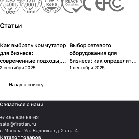
Статьи
Как выбрать коммутатор
Выбор сетевого
Советы покупателям
Советы покупателям
для бизнеса:
оборудования для
современные подходы,
бизнеса: как определить
3 сентября 2025
1 сентября 2025
практика применения и
потребности компании и
типовые ошибки
выбрать решения для
разных масштабов
Назад к списку
Связаться с нами
+7 495 649-69-62
sale@firstlan.ru
г. Москва, Ул. Водников д.2 стр. 4
Каталог товаров