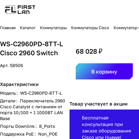
Главная
Каталог
Коммутаторы
Коммутаторы Cisco
Коммутатор C
WS-C2960PD-8TT-L
68 028 ₽
Cisco 2960 Switch
Арт.
58506
В корзину
Характеристики
Модель
:
WS-C2960PD-8TT-L
Детали
:
Переключатель 2960
Товар участвует в акции
Cisco Catalyst с питанием от
порта 10/100 + 1 1000BT LAN
Бесплатная
Base
консультация при
Порты Downlink
:
8_Ports
заказе оборудования
Поддержка PoE
:
Non_POE
Cisco или Huawei