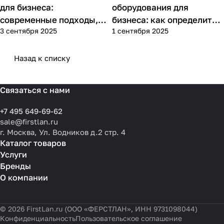
для бизнеса:
оборудования для
современные подходы,
бизнеса: как определить
3 сентября 2025
1 сентября 2025
практика применения и
потребности компании и
типовые ошибки
выбрать решения для
разных масштабов
Назад к списку
Связаться с нами
+7 495 649-69-62
sale@firstlan.ru
г. Москва, Ул. Водников д.2 стр. 4
Каталог товаров
Услуги
Бренды
О компании
© 2026 FirstLan.ru (ООО «ФЕРСТЛАН», ИНН 9731098044)
Конфиденциальность
Пользовательское соглашение