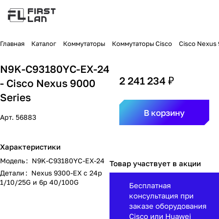
Главная
Каталог
Коммутаторы
Коммутаторы Cisco
Cisco Nexus
N9K-C93180YC-EX-24
2 241 234 ₽
- Cisco Nexus 9000
Series
В корзину
Арт.
56883
Характеристики
Модель
:
N9K-C93180YC-EX-24
Товар участвует в акции
Детали
:
Nexus 9300-EX с 24p
1/10/25G и 6p 40/100G
Бесплатная
консультация при
заказе оборудования
Cisco или Huawei