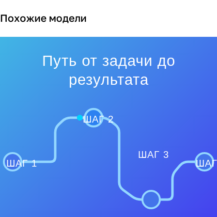
Похожие модели
Путь от задачи до
результата
ШАГ 2
ШАГ 3
ШАГ 1
ШАГ