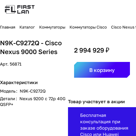
Главная
Каталог
Коммутаторы
Коммутаторы Cisco
Cisco Nexus
N9K-C9272Q - Cisco
2 994 929 ₽
Nexus 9000 Series
Арт.
56871
В корзину
Характеристики
Модель
:
N9K-C9272Q
Детали
:
Nexus 9200 с 72p 40G
Товар участвует в акции
QSFP+
Бесплатная
консультация при
заказе оборудования
Cisco или Huawei