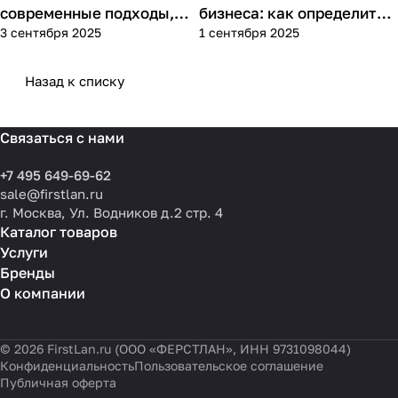
современные подходы,
бизнеса: как определить
3 сентября 2025
1 сентября 2025
практика применения и
потребности компании и
типовые ошибки
выбрать решения для
разных масштабов
Назад к списку
Связаться с нами
+7 495 649-69-62
sale@firstlan.ru
г. Москва, Ул. Водников д.2 стр. 4
Каталог товаров
Услуги
Бренды
О компании
© 2026 FirstLan.ru (ООО «ФЕРСТЛАН», ИНН 9731098044)
Конфиденциальность
Пользовательское соглашение
Публичная оферта