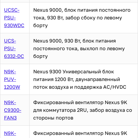
UCSC-
Nexus 9000, блок питания постоянного
PSU-
тока, 930 Вт, забор сбоку по левому
930WDC
борту
UCS-
Nexus 9000, 930 Вт, блок питания
PSU-
постоянного тока, выхлоп по левому
6332-DC
борту
N9K-
Nexus 9300 Универсальный блок
PUV-
питания 1200 Вт, двунаправленный
1200W
поток воздуха и поддержка AC/HVDC
N9K-
Фиксированный вентилятор Nexus 9K
C9300-
для коммутатора 2RU, забор воздуха со
FAN3
стороны портов
N9K-
Фиксированный вентилятор Nexus 9K