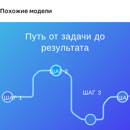
Похожие модели
Путь от задачи до
результата
ШАГ 2
ШАГ 3
ШАГ 1
ШАГ