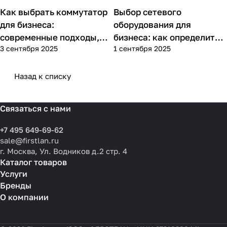
Как выбрать коммутатор
Выбор сетевого
Советы покупателям
Советы покупателям
для бизнеса:
оборудования для
современные подходы,
бизнеса: как определить
3 сентября 2025
1 сентября 2025
практика применения и
потребности компании и
типовые ошибки
выбрать решения для
разных масштабов
Назад к списку
Связаться с нами
+7 495 649-69-62
sale@firstlan.ru
г. Москва, Ул. Водников д.2 стр. 4
Каталог товаров
Услуги
Бренды
О компании