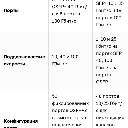
SFP+ 10 и 25
QSFP+ 40 Гбит/
Порты
Гбит/с и 18
с и 8 портов
портов 100
100 Гбит/с
Гбит/с
1, 10 и 25
Гбит/с на
портах SFP+
Поддерживаемые
10, 40 и 100
40, 100
скорости
Гбит/с
Гбит/с на
портах
QSFP
56
48 портов
фиксированных
10/25 Гбит/
портов QSFP+ с
с для
возможностью
нисходящих
Конфигурация
подключения
каналов;
порта