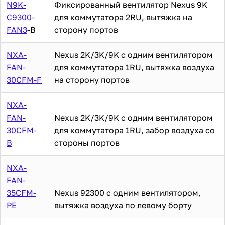
N9K-
Фиксированный вентилятор Nexus 9K
C9300-
для коммутатора 2RU, вытяжка на
FAN3
-B
сторону портов
NXA-
Nexus 2K/3K/9K с одним вентилятором
FAN-
для коммутатора 1RU, вытяжка воздуха
30CFM-F
на сторону портов
NXA-
FAN-
Nexus 2K/3K/9K с одним вентилятором
30CFM-
для коммутатора 1RU, забор воздуха со
B
стороны портов
NXA-
FAN-
35CFM-
Nexus 92300 с одним вентилятором,
PE
вытяжка воздуха по левому борту