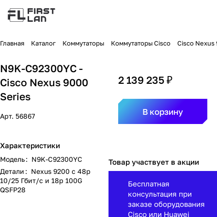
Главная
Каталог
Коммутаторы
Коммутаторы Cisco
Cisco Nexus
N9K-C92300YC -
2 139 235 ₽
Cisco Nexus 9000
Series
В корзину
Арт.
56867
Характеристики
Модель
:
N9K-C92300YC
Товар участвует в акции
Детали
:
Nexus 9200 с 48p
10/25 Гбит/с и 18p 100G
Бесплатная
QSFP28
консультация при
заказе оборудования
Cisco или Huawei