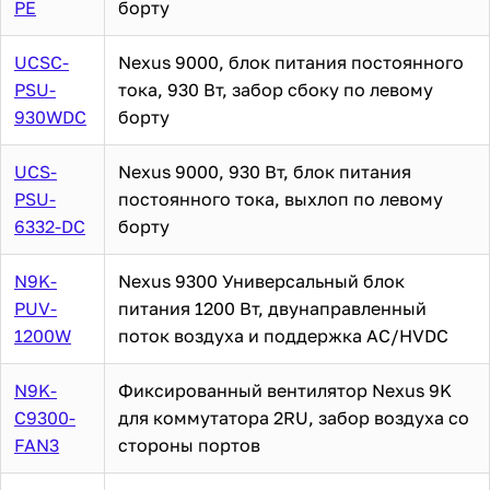
PE
борту
UCSC-
Nexus 9000, блок питания постоянного
PSU-
тока, 930 Вт, забор сбоку по левому
930WDC
борту
UCS-
Nexus 9000, 930 Вт, блок питания
PSU-
постоянного тока, выхлоп по левому
6332-DC
борту
N9K-
Nexus 9300 Универсальный блок
PUV-
питания 1200 Вт, двунаправленный
1200W
поток воздуха и поддержка AC/HVDC
N9K-
Фиксированный вентилятор Nexus 9K
C9300-
для коммутатора 2RU, забор воздуха со
FAN3
стороны портов