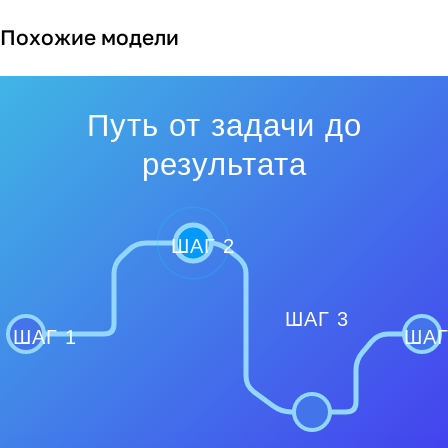
Похожие модели
Путь от задачи до
результата
ШАГ 2
ШАГ 3
ШАГ 1
ШАГ