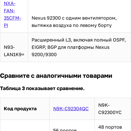
NXA-
FAN-
35CFM-
Nexus 92300 с одним вентилятором,
PI
вытяжка воздуха по левому борту
Расширенный L3, включая полный OSPF,
N93-
EIGRP, BGP для платформы Nexus
LAN1K9=
9200/9300
Сравните с аналогичными товарами
Таблица 3 показывает сравнение.
N9K-
Код продукта
N9K-C92304QC
C92300YC
48 портов
56 портов