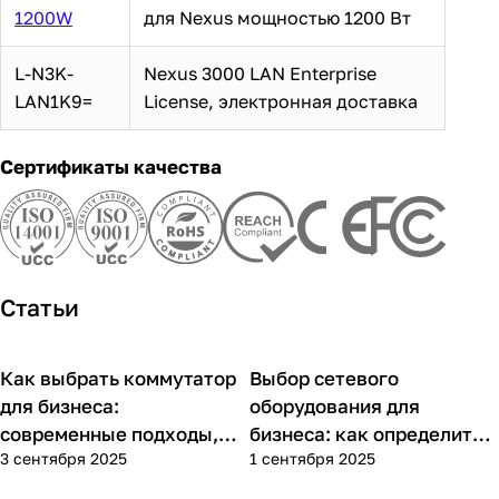
1200W
для Nexus мощностью 1200 Вт
L-N3K-
Nexus 3000 LAN Enterprise
LAN1K9=
License, электронная доставка
Сертификаты качества
Статьи
Как выбрать коммутатор
Выбор сетевого
Советы покупателям
Советы покупателям
для бизнеса:
оборудования для
современные подходы,
бизнеса: как определить
3 сентября 2025
1 сентября 2025
практика применения и
потребности компании и
типовые ошибки
выбрать решения для