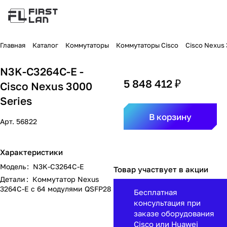
Главная
Каталог
Коммутаторы
Коммутаторы Cisco
Cisco Nexus
N3K-C3264C-E -
5 848 412 ₽
Cisco Nexus 3000
Series
В корзину
Арт.
56822
Характеристики
Модель
:
N3K-C3264C-E
Товар участвует в акции
Детали
:
Коммутатор Nexus
3264C-E с 64 модулями QSFP28
Бесплатная
консультация при
заказе оборудования
Cisco или Huawei