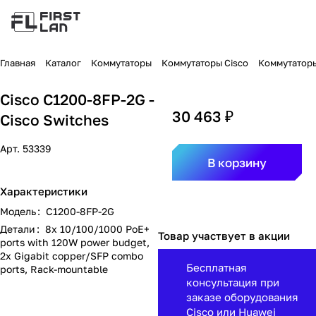
Главная
Каталог
Коммутаторы
Коммутаторы Cisco
Коммутаторы 
Cisco C1200-8FP-2G -
30 463 ₽
Cisco Switches
Арт.
53339
В корзину
Характеристики
Модель
:
C1200-8FP-2G
Детали
:
8x 10/100/1000 PoE+
Товар участвует в акции
ports with 120W power budget,
2x Gigabit copper/SFP combo
Бесплатная
ports, Rack-mountable
консультация при
заказе оборудования
Cisco или Huawei