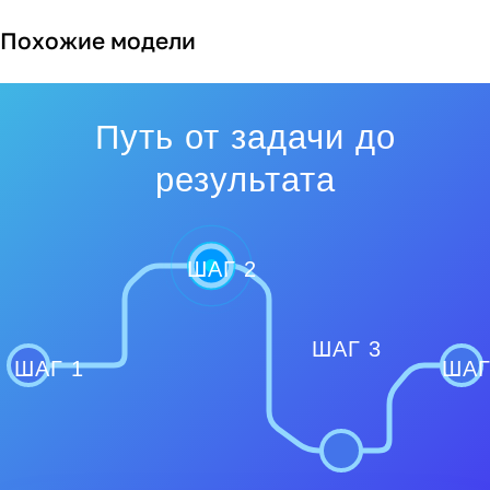
Похожие модели
Путь от задачи до
результата
ШАГ 2
ШАГ 3
ШАГ 1
ШАГ