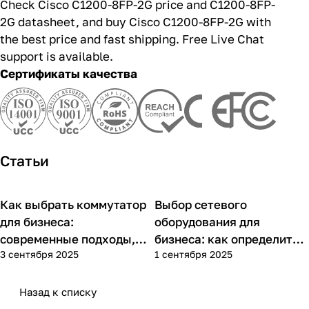
Check Cisco C1200-8FP-2G price and C1200-8FP-
2G datasheet, and buy Cisco C1200-8FP-2G with
the best price and fast shipping. Free Live Chat
support is available.
Сертификаты качества
Статьи
Как выбрать коммутатор
Выбор сетевого
Советы покупателям
Советы покупателям
для бизнеса:
оборудования для
современные подходы,
бизнеса: как определить
3 сентября 2025
1 сентября 2025
практика применения и
потребности компании и
типовые ошибки
выбрать решения для
разных масштабов
Назад к списку