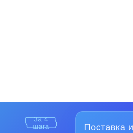
За 4
Поставка и
шага