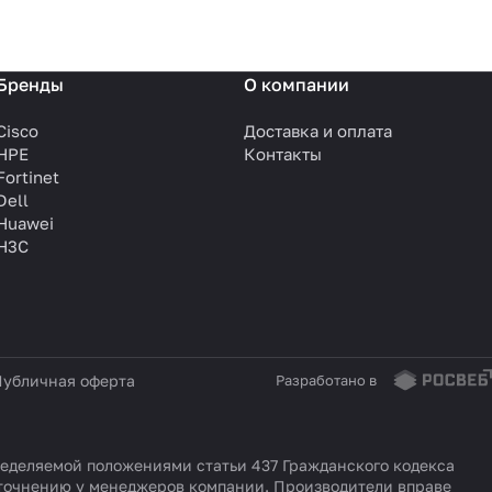
Бренды
О компании
Cisco
Доставка и оплата
HPE
Контакты
Fortinet
Dell
Huawei
H3C
убличная оферта
Разработано в
еделяемой положениями статьи 437 Гражданского кодекса
уточнению у менеджеров компании. Производители вправе