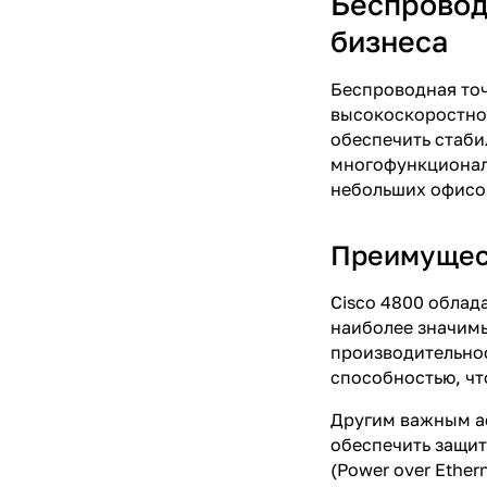
Беспровод
бизнеса
Беспроводная точ
высокоскоростной
обеспечить стаби
многофункциональ
небольших офисов
Преимущест
Cisco 4800 облад
наиболее значимы
производительнос
способностью, чт
Другим важным ас
обеспечить защит
(Power over Ether