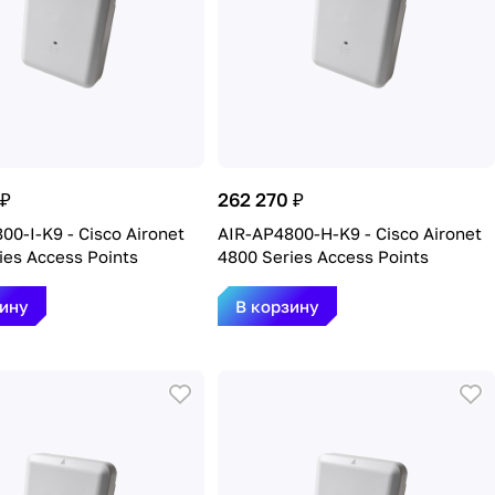
 ₽
262 270 ₽
00-I-K9 - Cisco Aironet
AIR-AP4800-H-K9 - Cisco Aironet
ies Access Points
4800 Series Access Points
зину
В корзину