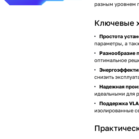
разным уровнем 
Ключевые х
Простота устан
параметры, а так
Разнообразие п
оптимальное реше
Энергоэффекти
снизить эксплуа
Надежная прои
идеальными для 
Поддержка VLA
изолированные с
Практичес