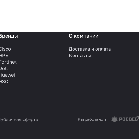
Бренды
О компании
Cisco
Доставка и оплата
HPE
Контакты
Fortinet
Dell
Huawei
H3C
убличная оферта
Разработано в