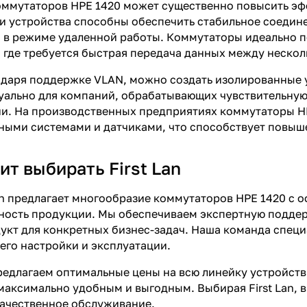
ммутаторов HPE 1420 может существенно повысить эфф
и устройства способны обеспечить стабильное соедин
в режиме удаленной работы. Коммутаторы идеально п
 где требуется быстрая передача данных между неско
одаря поддержке VLAN, можно создать изолированные у
туально для компаний, обрабатывающих чувствительну
и. На производственных предприятиях коммутаторы HP
ными системами и датчиками, что способствует повы
ит выбирать First Lan
an предлагает многообразие коммутаторов HPE 1420 с 
ность продукции. Мы обеспечиваем экспертную поддер
кт для конкретных бизнес-задач. Наша команда специа
его настройки и эксплуатации.
редлагаем оптимальные цены на всю линейку устройств,
максимально удобным и выгодным. Выбирая First Lan, в
качественное обслуживание.