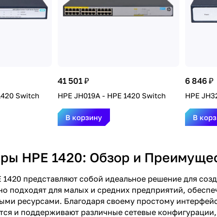
41 501 ₽
6 846 ₽
1420 Switch
HPE JH019A - HPE 1420 Switch
HPE JH32
В корзину
В кор
ры HPE 1420: Обзор и Преимуще
1420 представляют собой идеальное решение для соз
но подходят для малых и средних предприятий, обесп
ыми ресурсами. Благодаря своему простому интерфей
тся и поддерживают различные сетевые конфигурации, 