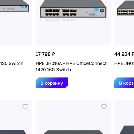
17 798 ₽
44 924 
420 Switch
HPE JH016A - HPE OfficeConnect
HPE JH01
1420 16G Switch
В корзину
В кор