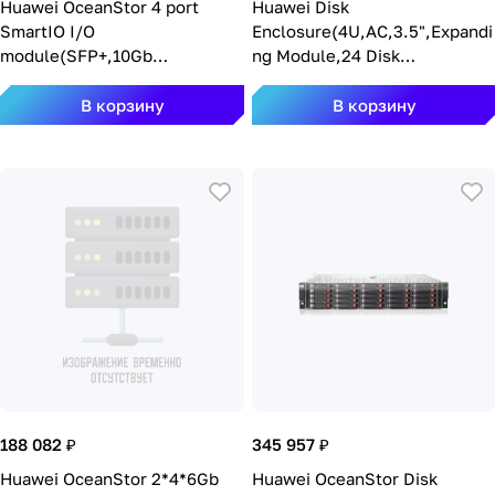
Huawei OceanStor 4 port
Huawei Disk
SmartIO I/O
Enclosure(4U,AC,3.5",Expandi
module(SFP+,10Gb
ng Module,24 Disk
Eth/FCoE(VN2VF)/Scale-out)
Slots,without Disk
SMARTIO10ETH
Unit,DAE22435U4)
В корзину
В корзину
DAE22435U4-1-AC
188 082 ₽
345 957 ₽
Huawei OceanStor 2*4*6Gb
Huawei OceanStor Disk