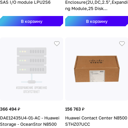
SAS I/O module LPU2S6
Enclosure(2U,DC,2.5",Expandi
ng Module,25 Disk
Slots,without Disk
Unit,DAE22525U2)
В корзину
В корзину
DAE22525U2-1-DC
366 494 ₽
156 763 ₽
DAE12435U4-01-AC - Huawei
Huawei Contact Center N8500
Storage - OceanStor N8500
STHZ07UCC