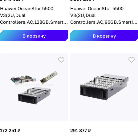
Huawei OceanStor 5500
Huawei OceanStor 5500
V3(2U,Dual
V3(2U,Dual
Controllers,AC,128GB,SmartI
Controllers,AC,96GB,SmartIO,
O,8*8Gb
8*10Gb
FC,25*2.5",SPE33C0225)
ETH,12*3.5",SPE33C0212)
В корзину
В корзину
55V3-128G-AC2-8
55V3-96G-AC3-10
172 251 ₽
291 877 ₽