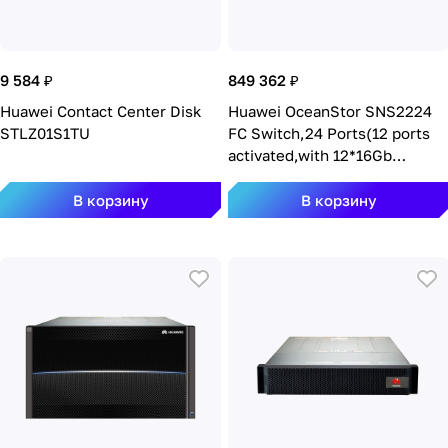
9 584 ₽
849 362 ₽
Huawei Contact Center Disk
Huawei OceanStor SNS2224
STLZ01S1TU
FC Switch,24 Ports(12 ports
activated,with 12*16Gb
Multimode SFPs),Single
PS(AC) SN2Z03FCSP
В корзину
В корзину