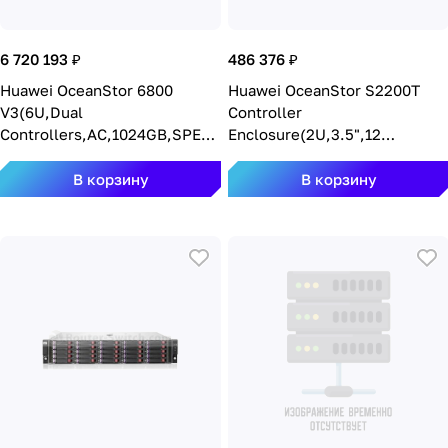
6 720 193 ₽
486 376 ₽
Huawei OceanStor 6800
Huawei OceanStor S2200T
V3(6U,Dual
Controller
Controllers,AC,1024GB,SPE72
Enclosure(2U,3.5",12
C0600) 6800V3-1024G-AC
Slots,Dual Controller,AC,4GB
Cache,2*6*GE iSCSI Front-End
В корзину
В корзину
Port,2*4*6G SAS Back-End
Port,with UPS
Module,ISM,UltraPath,HW
Storage Array Control System
Software,SPE32C0212)
S2200T-2C12I