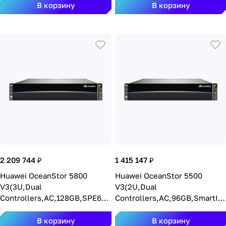
Port,SPE61C0200) S6800T-
SAS,SPE61C0200) S5600T-
В корзину
В корзину
2C192G-AC
2C48G-16F8-AC
2 209 744 ₽
1 415 147 ₽
Huawei OceanStor 5800
Huawei OceanStor 5500
V3(3U,Dual
V3(2U,Dual
Controllers,AC,128GB,SPE62C
Controllers,AC,96GB,SmartIO,
0300) 5800V3-128G-AC
8*16Gb
FC,12*3.5",SPE33C0212)
В корзину
В корзину