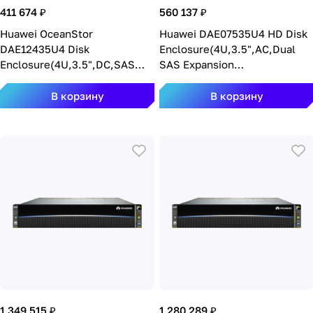
411 674 ₽
560 137 ₽
Huawei OceanStor
Huawei DAE07535U4 HD Disk
DAE12435U4 Disk
Enclosure(4U,3.5",AC,Dual
Enclosure(4U,3.5",DC,SAS
SAS Expansion
Expanding Module,without
Module,800W,75
Disk Unit) DAE12435U4-DC-3
Disks,without disk)
В корзину
В корзину
DAE07535U4-01
1 349 515 ₽
1 280 289 ₽