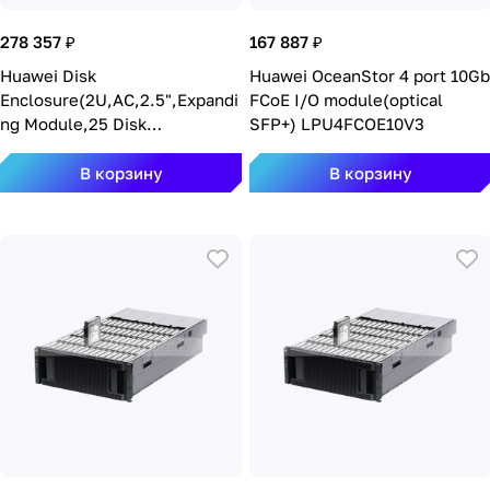
278 357 ₽
167 887 ₽
Huawei Disk
Huawei OceanStor 4 port 10Gb
Enclosure(2U,AC,2.5",Expandi
FCoE I/O module(optical
ng Module,25 Disk
SFP+) LPU4FCOE10V3
Slots,without Disk
Unit,DAE22525U2)
В корзину
В корзину
DAE22525U2-1-AC