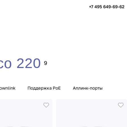
+7 495 649-69-62
co 220
9
ownlink
Поддержка PoE
Аплинк-порты