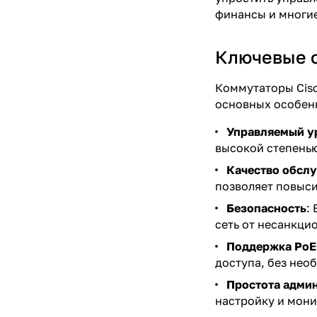
финансы и многие
Ключевые 
Коммутаторы Cisc
основных особен
Управляемый у
высокой степенью
Качество обсл
позволяет повыси
Безопасность
:
сеть от несанкци
Поддержка PoE
доступа, без нео
Простота адми
настройку и мони