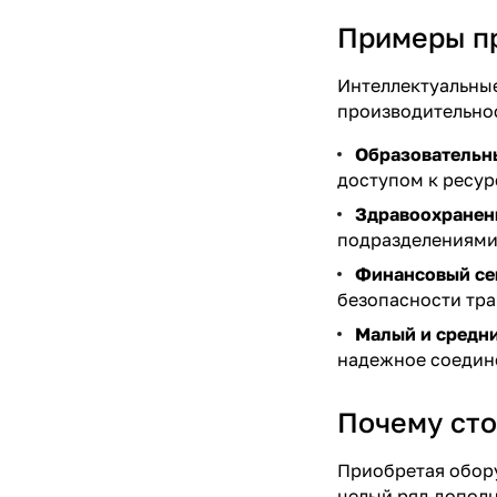
Примеры пр
Интеллектуальные
производительнос
Образовательн
доступом к ресур
Здравоохранен
подразделениями,
Финансовый се
безопасности тра
Малый и средн
надежное соедин
Почему сто
Приобретая обору
целый ряд дополн