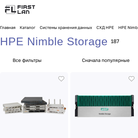
Главная
Каталог
Системы хранения данных
СХД HPE
HPE Nimbl
HPE Nimble Storage
187
Все фильтры
Сначала популярные